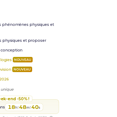
les phénomènes physiques et
uls physiques et proposer
 conception
logies
NOUVEAU
vision
NOUVEAU
2026
 unique
ek-end -50% !
18
48
39
ans
:
:
h
m
s