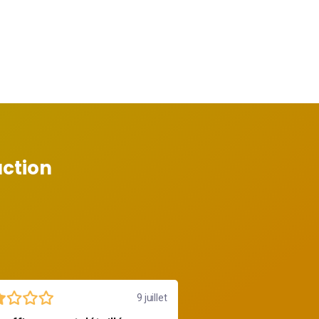
action
9 juillet