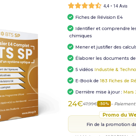
4,4 • 14 Avis
Fiches de Révision E4
Identifier et comprendre 
chimiques
Mener et justifier des calc
Élaborer les documents de
5 vidéos
Industrie & Techno
E-Book de
183 Fiches de Ré
Dernière mise à jour :
Mars 
24€
47,99€
– Paiement
-50%
Promo du We
Fin de la promotion d