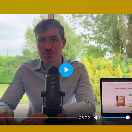
Play
03:32
Mute