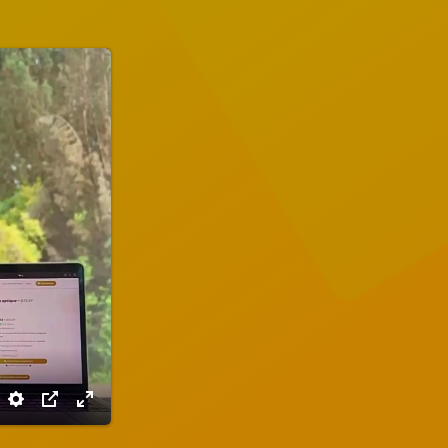
Settings
PIP
Enter
fullscreen