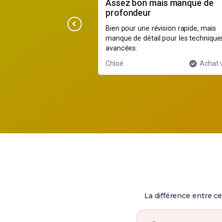
is manque de
Parfait pour réviser
Clair, concis, et très utile pour revoir
ision rapide, mais
les points importants. Génial +++++
 pour les techniques
Achat vérifié
Maxime
Achat v
La différence entre ce