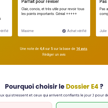
Pas suffisamment détaillé
Très
 tous
Pas assez détaillé pour les modules
Vraim
complexes. Dommage...
quizz
Merci
érifié
Julie
Achat vérifié
Sara
Une note de
4,4
sur
5
sur la base de
14 avis
.
Rédiger un avis
Pourquoi choisir le
Dossier E4
?
ux qui stressent et ceux qui arrivent confiants le jour J pour 