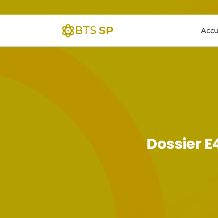
BTS
SP
Accu
Dossier E