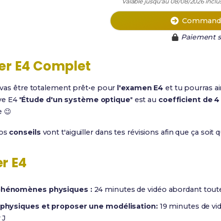
Valable jusqu'au 08/08/2026 inclus
Commande
Paiement s
er E4 Complet
u vas être totalement prêt•e pour
l'examen E4
et tu pourras ai
ve E4 "
Étude d'un système optique
" est au
coefficient de 4
e 😉
nos
conseils
vont t'aiguiller dans tes révisions afin que ça soit 
er E4
s phénomènes physiques :
24 minutes de vidéo abordant toutes
ls physiques et proposer une modélisation:
19 minutes de vi
 J