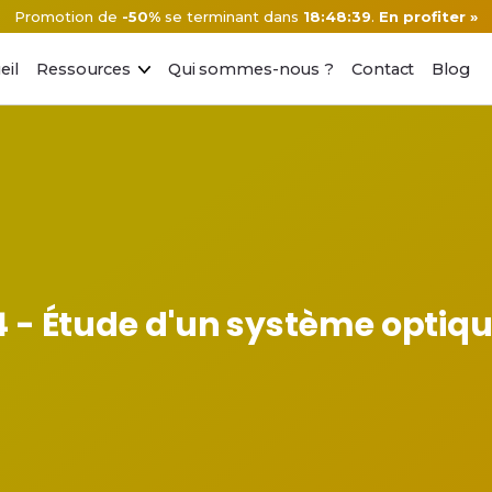
Promotion de
-50%
se terminant dans
18:48:38
.
En profiter »
eil
Ressources
Qui sommes-nous ?
Contact
Blog
4 - Étude d'un système optiqu