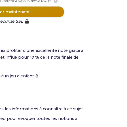
. Retour à 47,99 € dès le 09/08.
?
r maintenant
écurisé SSL
nsi profiter d'une excellente note grâce à
et influe pour
17 %
de la note finale de
qu'un jeu d'enfant 🤞
 les informations à connaître à ce sujet
déo pour évoquer toutes les notions à