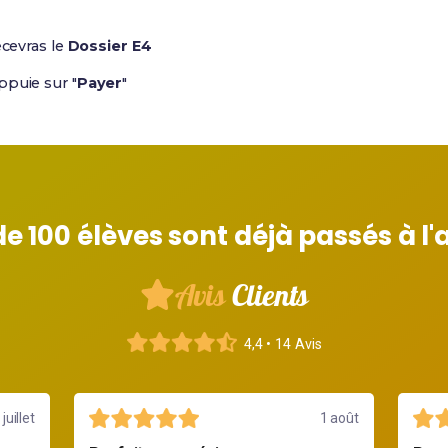
ecevras le
Dossier E4
ppuie sur "
Payer
"
de 100 élèves sont déjà passés à l'
Avis
Clients
4,4 • 14 Avis
1 août
9 juillet