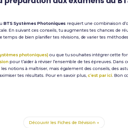
la préparation aux examens du B
du
BTS Systèmes Photoniques
requiert une combinaison d’o
ale. En suivant ces conseils, tu augmentes tes chances de ré
le temps de bien planifier tes révisions, de varier tes méthode
Systèmes photoniques)
ou que tu souhaites intégrer cette f
sion
pour t’aider à réviser l’ensemble de tes épreuves. Dans 
s les notions à maîtriser, mais également des conseils, des a
imiser tes résultats. Pour en savoir plus,
c’est par ici
. Bon c
Prêt(e) à réussir ton examen ?
vec nos
109 Fiches de Révision
pour le BTS SP et maximise te
Découvrir les Fiches de Révision →