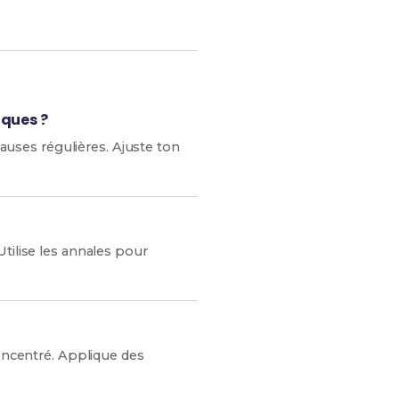
iques ?
pauses régulières. Ajuste ton
tilise les annales pour
concentré. Applique des