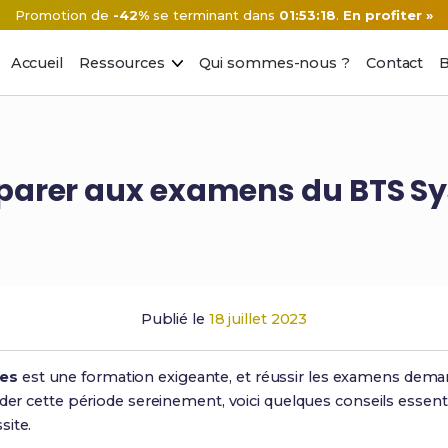
Promotion de
-42%
se terminant dans
01:53:17
.
En profiter »
Accueil
Ressources
Qui sommes-nous ?
Contact
B
parer aux examens du BTS Sy
Publié le
18 juillet 2023
es
est une formation exigeante, et réussir les examens dem
rder cette période sereinement, voici quelques conseils essent
site.