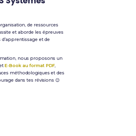
TS Systèmes
rganisation, de ressources
ussite et aborde les épreuves
s d’apprentissage et de
ormation, nous proposons un
cet
E-Book au format PDF
,
stuces méthodologiques et des
ourage dans tes révisions 😉
s chances de réussite !