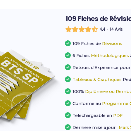
109 Fiches de Révisi
4,4 • 14 Avis
109 Fiches de
Révisions
6 Fiches
Méthodologiques
Retours d'Expérience pou
Tableaux & Graphiques
Péd
100%
Diplômé•e ou Rembo
Conforme au
Programme Of
Téléchargeable en
PDF
Dernière mise à jour :
Mars 