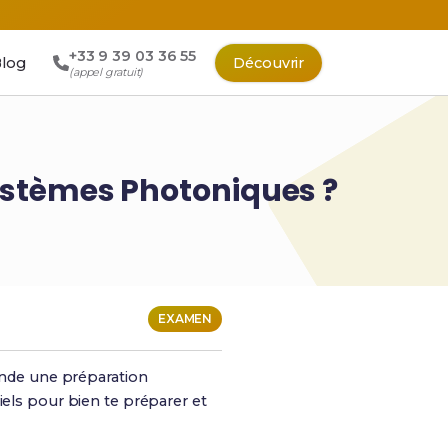
+33 9 39 03 36 55
log
Découvrir
(appel gratuit)
stèmes Photoniques ?
EXAMEN
ande une préparation
iels pour bien te préparer et