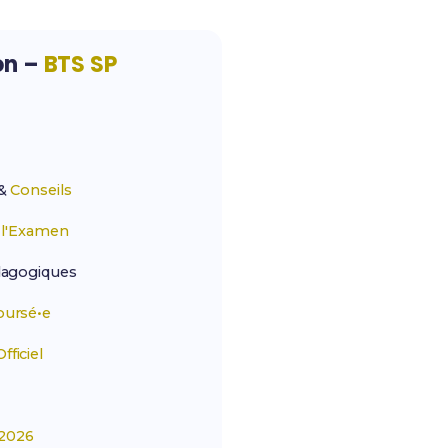
on –
BTS SP
&
Conseils
r
l'Examen
agogiques
ursé•e
ficiel
2026