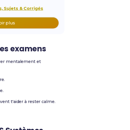
, Sujets & Corrigés
oir plus
les examens
parer mentalement et
re.
e.
nt t'aider à rester calme.